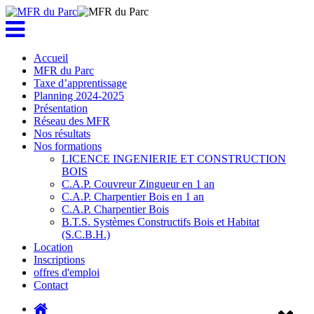
Accueil
MFR du Parc
Taxe d’apprentissage
Planning 2024-2025
Présentation
Réseau des MFR
Nos résultats
Nos formations
LICENCE INGENIERIE ET CONSTRUCTION
BOIS
C.A.P. Couvreur Zingueur en 1 an
C.A.P. Charpentier Bois en 1 an
C.A.P. Charpentier Bois
B.T.S. Systèmes Constructifs Bois et Habitat
(S.C.B.H.)
Location
Inscriptions
offres d'emploi
Contact