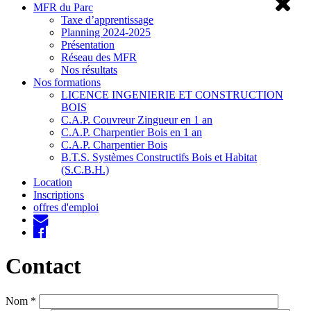
MFR du Parc
Taxe d’apprentissage
Planning 2024-2025
Présentation
Réseau des MFR
Nos résultats
Nos formations
LICENCE INGENIERIE ET CONSTRUCTION
BOIS
C.A.P. Couvreur Zingueur en 1 an
C.A.P. Charpentier Bois en 1 an
C.A.P. Charpentier Bois
B.T.S. Systèmes Constructifs Bois et Habitat
(S.C.B.H.)
Location
Inscriptions
offres d'emploi
Contact
Nom
*